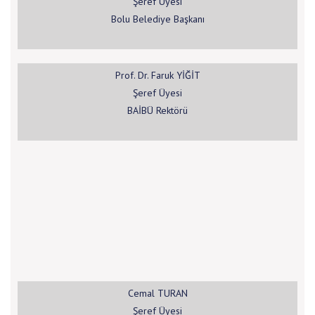
Şeref Üyesi
Bolu Belediye Başkanı
Prof. Dr. Faruk YİĞİT
Şeref Üyesi
BAİBÜ Rektörü
Cemal TURAN
Şeref Üyesi