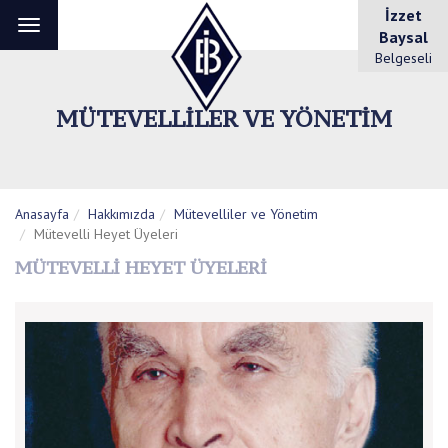
İzzet
Toggle
Baysal
navigation
Belgeseli
MÜTEVELLILER VE YÖNETIM
Anasayfa
Hakkımızda
Mütevelliler ve Yönetim
Mütevelli Heyet Üyeleri
MÜTEVELLI HEYET ÜYELERI