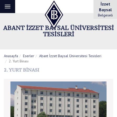
İzzet
Toggle
Baysal
navigation
Belgeseli
ABANT İZZET BAYSAL ÜNIVERSITESI
TESISLERI
Anasayfa
Eserler
Abant İzzet Baysal Üniversitesi Tesisleri
2. Yurt Binası
2. YURT BINASI