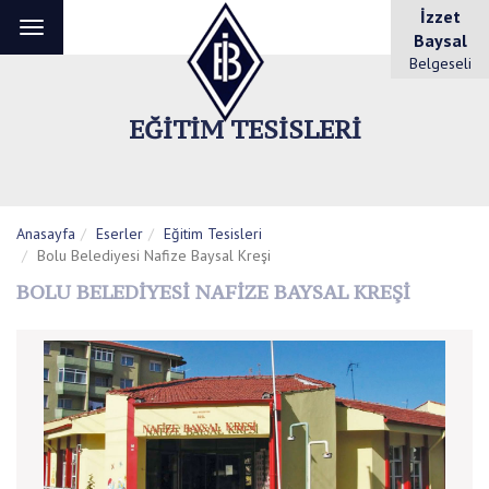
İzzet
Toggle
Baysal
navigation
Belgeseli
EĞITIM TESISLERI
Anasayfa
Eserler
Eğitim Tesisleri
Bolu Belediyesi Nafize Baysal Kreşi
BOLU BELEDIYESI NAFIZE BAYSAL KREŞI