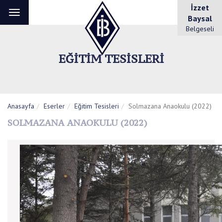
İzzet
Toggle
Baysal
navigation
Belgeseli
EĞITIM TESISLERI
Anasayfa
Eserler
Eğitim Tesisleri
Solmazana Anaokulu (2022)
SOLMAZANA ANAOKULU (2022)