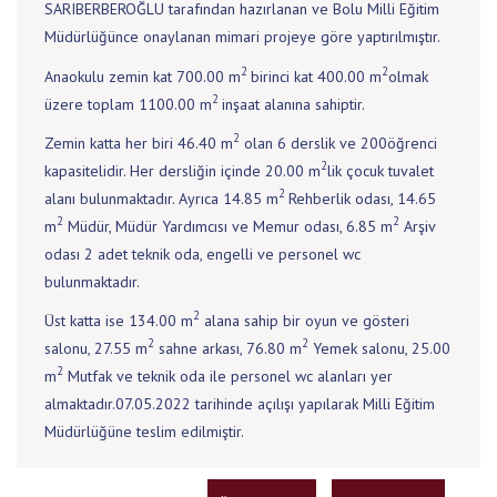
SARIBERBEROĞLU tarafından hazırlanan ve Bolu Milli Eğitim
Müdürlüğünce onaylanan mimari projeye göre yaptırılmıştır.
2
2
Anaokulu zemin kat 700.00 m
birinci kat 400.00 m
olmak
2
üzere toplam 1100.00 m
inşaat alanına sahiptir.
2
Zemin katta her biri 46.40 m
olan 6 derslik ve 200öğrenci
2
kapasitelidir. Her dersliğin içinde 20.00 m
lik çocuk tuvalet
2
alanı bulunmaktadır. Ayrıca 14.85 m
Rehberlik odası, 14.65
2
2
m
Müdür, Müdür Yardımcısı ve Memur odası, 6.85 m
Arşiv
odası 2 adet teknik oda, engelli ve personel wc
bulunmaktadır.
2
Üst katta ise 134.00 m
alana sahip bir oyun ve gösteri
2
2
salonu, 27.55 m
sahne arkası, 76.80 m
Yemek salonu, 25.00
2
m
Mutfak ve teknik oda ile personel wc alanları yer
almaktadır.07.05.2022 tarihinde açılışı yapılarak Milli Eğitim
Müdürlüğüne teslim edilmiştir.