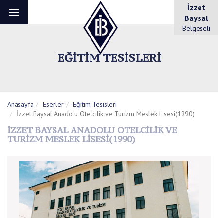
İzzet
Toggle
Baysal
navigation
Belgeseli
EĞITIM TESISLERI
Anasayfa
Eserler
Eğitim Tesisleri
İzzet Baysal Anadolu Otelcilik ve Turizm Meslek Lisesi(1990)
İZZET BAYSAL ANADOLU OTELCILIK VE
TURIZM MESLEK LISESI(1990)