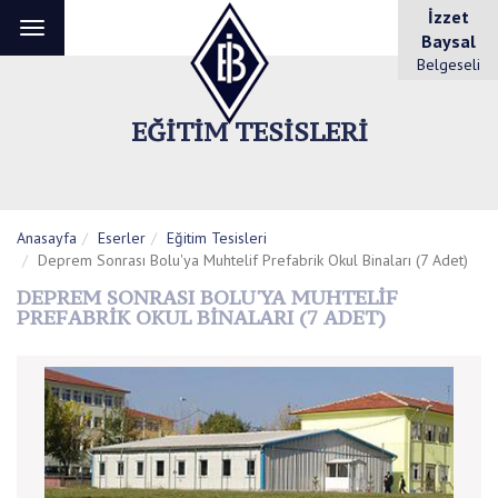
İzzet
Toggle
Baysal
navigation
Belgeseli
EĞITIM TESISLERI
Anasayfa
Eserler
Eğitim Tesisleri
Deprem Sonrası Bolu'ya Muhtelif Prefabrik Okul Binaları (7 Adet)
DEPREM SONRASI BOLU'YA MUHTELIF
PREFABRIK OKUL BINALARI (7 ADET)